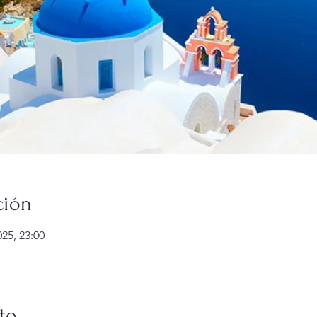
ción
025, 23:00
to