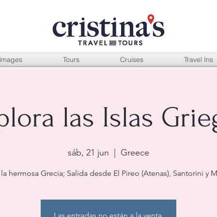
rimages
Tours
Cruises
Travel Ins
plora las Islas Grie
sáb, 21 jun
  |  
Greece
 la hermosa Grecia; Salida desde El Pireo (Atenas), Santorini y 
Las entradas no están a la venta.