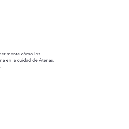
experimente cómo los
ina en la cuidad de Atenas,
.
ervar su viaje hoy o para