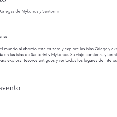
s Griegas de Mykonos y Santorini
enas
el mundo al abordo este cruzero y explore las islas Griega y 
da en las islas de Santorini y Mykonos. Su viaje comienza y term
 explorar tesoros antiguos y ver todos los lugares de interés
ctronico al
info@cttours.co
o llame al +1 (305) 282-8336 para res
evento